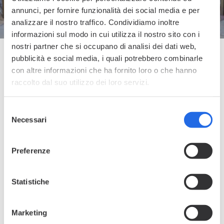
annunci, per fornire funzionalità dei social media e per
analizzare il nostro traffico. Condividiamo inoltre
informazioni sul modo in cui utilizza il nostro sito con i
nostri partner che si occupano di analisi dei dati web,
pubblicità e social media, i quali potrebbero combinarle
C
U
S
T
O
M
S
T
O
R
I
E
S
con altre informazioni che ha fornito loro o che hanno
raccolto dal suo utilizzo dei loro servizi.
Un invito a celebrare l'unicità e a trovare il coraggio
di essere se stessi, senza compromessi. Fabio De
S
Vivo incontra 10 ospiti speciali, persone fuori dagli
Necessari
e
schemi che hanno scelto di vivere la vita su misura.
l
Storie di creatività, passione e intraprendenza.
e
Preferenze
Perché il denim è un modo di essere,
z
un'espressione di sé autentica e ribelle.
i
Client
Year /
Project
Goals
o
Statistiche
n
Duration
CANDIANI
ORIGINAL
REACH,
e
CUSTOM
2024
PODCAST
ENGAGEMENT
Marketing
d